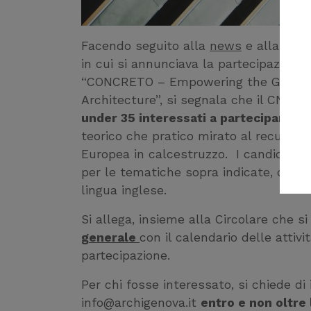
Facendo seguito alla
news
e alla circo
in cui si annunciava la partecipazion
“CONCRETO – Empowering the Green Re
Architecture”, si segnala che il CNAP
under 35 interessati a partecipare a
teorico che pratico mirato al recupero
Europea in calcestruzzo. I candidati pe
per le tematiche sopra indicate, dov
lingua inglese.
Si allega, insieme alla Circolare che s
generale
con il calendario delle attivi
partecipazione.
Per chi fosse interessato, si chiede di 
info@archigenova.it
entro e non oltre 