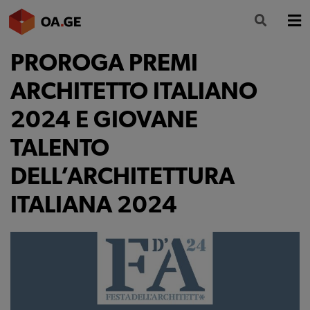
PROROGA PREMI
L’ORDINE
ARCHITETTO ITALIANO
AMMINISTRAZIONE TRASPARENTE
2024 E GIOVANE
ALBO
TALENTO
SEGRETERIA
DELL’ARCHITETTURA
SERVIZI
ITALIANA 2024
FORMAZIONE
NEWS