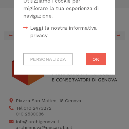
Utilizziamo i cookie per
migliorare la tua esperienza di
navigazione.
Leggi la nostra informativa
privacy
PREVIOUS
NEXT
Cookie tecnici
PERSONALIZZA
OK
Necessari per
permetterti di fruire
correttamente del
sito
Cookie di profilazione
Piazza San Matteo, 18 Genova
Ci permettono di
Tel 010 2473272
raccogliere dati
010 2530086
statistici su di te per
info@archigenova.it
archgenova@pec.aruba.it
migliorare il servizio