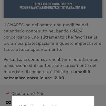
Il CNAPPC ha deliberato una modifica del
calendario contenuto nel bando FdA24,
concordando uno slittamento che favorisse la
più ampia partecipazione a questo importante e
tanto atteso appuntamento.
Pertanto, si comunica che il termine ultimo per
le iscrizioni ed il contestuale caricamento del
materiale di concorso, è fissato a
lunedì 9
settembre entro le ore 12.00
.
Circolare n° 105
CONDIVIDI