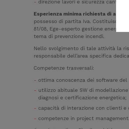
direzione lavori e sicurezza cantieri.
Esperienza minima richiesta di almen
possesso di partita Iva. Costituiscono 
81/08, Ege-esperto gestione energia, Cer
tema di prevenzione incendi.
Nello svolgimento di tale attività la ri
responsabile dell’area specifica dedicat
Competenze trasversali:
ottima conoscenza dei software del p
utilizzo abituale SW di modellazione 
diagnosi e certificazione energetica;
capacità di interazione con clienti e 
competenze in project management