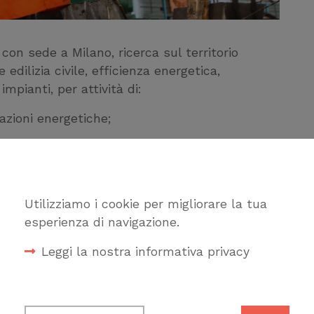
, con sede a Milano, ricerca sul territorio
 edilizia civile, efficienza energetica,
impianti, per attività di:
cazioni energetiche;
zazione, antincendio);
tture);
Utilizziamo i cookie per migliorare la tua
esperienza di navigazione.
Leggi la nostra informativa privacy
Cookie tecnici
antistica;