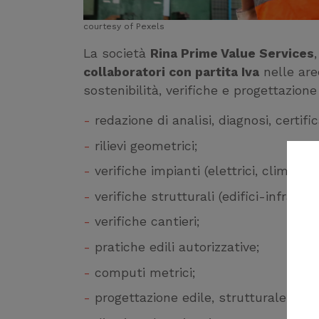
courtesy of Pexels
La società
Rina Prime Value Services
collaboratori con partita Iva
nelle aree
sostenibilità, verifiche e progettazione 
redazione di analisi, diagnosi, certifi
rilievi geometrici;
verifiche impianti (elettrici, climatiz
verifiche strutturali (edifici-infrastru
verifiche cantieri;
pratiche edili autorizzative;
computi metrici;
progettazione edile, strutturale, impi