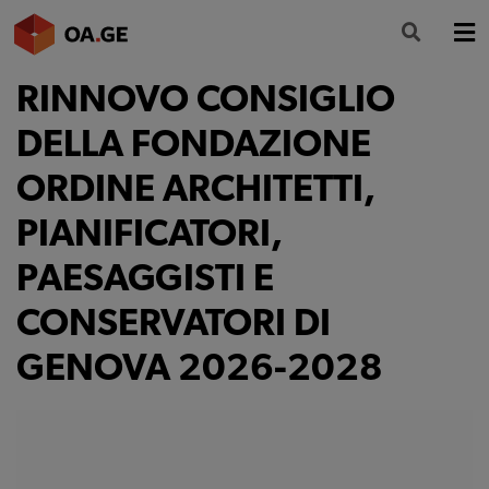
RINNOVO CONSIGLIO
L’ORDINE
DELLA FONDAZIONE
AMMINISTRAZIONE TRASPARENTE
ORDINE ARCHITETTI,
ALBO
PIANIFICATORI,
SEGRETERIA
PAESAGGISTI E
SERVIZI
CONSERVATORI DI
FORMAZIONE
GENOVA 2026-2028
NEWS