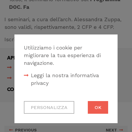
DOC. Fa
I seminari, a cura dell’arch. Alessandra Zuppa,
sono validi, rispettivamente, 2 CFP e 4 CFP.
Iscrizione su
Formagenova
.
Utilizziamo i cookie per
migliorare la tua esperienza di
APPROFONDIMENTI
navigazione.
Scheda formativa Banche dati catastali
Leggi la nostra informativa
Scheda formativa Programma DOC. Fa
privacy
CONDIVIDI
Cookie tecnici
PERSONALIZZA
OK
Necessari per
permetterti di fruire
correttamente del
PREVIOUS
NEXT