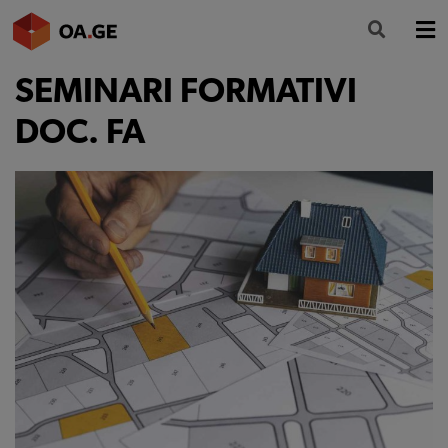
SEMINARI FORMATIVI
L’ORDINE
DOC. FA
AMMINISTRAZIONE TRASPARENTE
ALBO
SEGRETERIA
SERVIZI
FORMAZIONE
NEWS