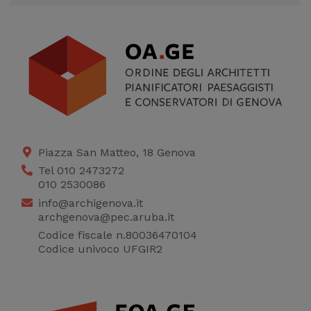
sito
Cookie di profilazione
Ci permettono di
raccogliere dati
statistici su di te per
migliorare il servizio
Piazza San Matteo, 18 Genova
Tel 010 2473272
010 2530086
info@archigenova.it
archgenova@pec.aruba.it
Codice fiscale n.80036470104
Codice univoco UFGIR2