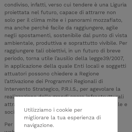
condiviso, infatti, verso cui tendere è una Liguria
proiettata nel futuro, capace di attrarre non
solo per il clima mite e i panorami mozzafiato,
ma anche perché facile da raggiungere, agile
negli spostamenti, sostenibile dal punto di vista
ambientale, produttiva e soprattutto vivibile. Per
raggiungere tali obiettivi, in un futuro di breve
periodo, torna utile l’ausilio della legge39/2007,
in applicazione della quale Enti locali e soggetti
attuatori possono chiedere a Regione
l’attivazione dei Programmi Regionali di
Intervento Strategico, P.R.I.S., per agevolare la
realizzazione delle grandi opere infrastrutturali
attraverso la ricerca della coesione territoriale e
Utilizziamo i cookie per
sociale.
migliorare la tua esperienza di
Per partecipare al Convegno in presenza o in
navigazione.
webinar è richiesto l’accreditamento con