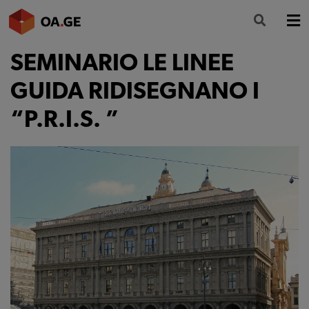
SEMINARIO LE LINEE
L’ORDINE
GUIDA RIDISEGNANO I
AMMINISTRAZIONE TRASPARENTE
“P.R.I.S. ”
ALBO
SEGRETERIA
SERVIZI
FORMAZIONE
NEWS