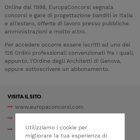
Online dal 1998, EuropaConcorsi segnala
concorsi e gare di progettazione banditi in Italia
e all’estero, offerte di lavoro presso pubbliche
amministrazioni e molto altro.
Per accedere occorre essere iscritti ad uno dei
126 Ordini professionali convenzionati fra i quali,
appunto, l’Ordine degli Architetti di Genova,
oppure sottoscrivere un abbonamento.
VISITA IL SITO
www.europaconcorsi.com
Sottoscrizione abbonamento
Utilizziamo i cookie per
Accordo OAGE
migliorare la tua esperienza di