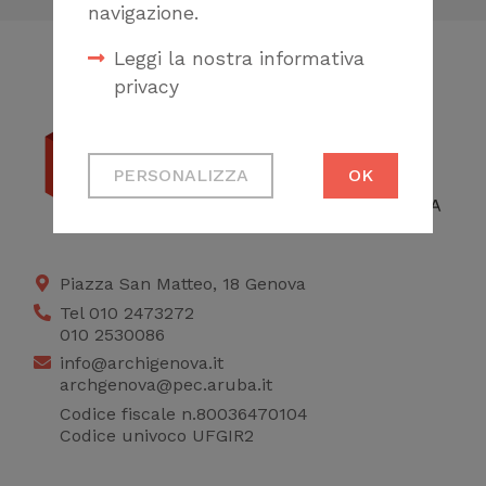
navigazione.
Leggi la nostra informativa
privacy
Cookie tecnici
PERSONALIZZA
OK
Necessari per
permetterti di fruire
correttamente del
sito
Piazza San Matteo, 18 Genova
Tel 010 2473272
Cookie di profilazione
010 2530086
Ci permettono di
info@archigenova.it
raccogliere dati
archgenova@pec.aruba.it
statistici su di te per
Codice fiscale n.80036470104
Codice univoco UFGIR2
migliorare il servizio