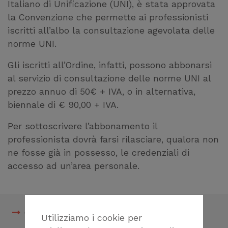
Italiano di Unificazione (UNI), è stata approvata
la Convenzione che permette ai professionisti
iscritti all’albo la consultazione agevolata delle
norme UNI.
Gli iscritti all’Ordine, infatti, possono abbonarsi
al servizio di consultazione delle norme UNI al
prezzo annuo di 50€ + IVA, o in alternativa,
biennale di € 90,00 + IVA.
Per sottoscrivere l’abbonamento il
professionista dovrà farsi rilasciare, qualora non
ne fosse già in possesso, le credenziali di
accesso ad un’area personale.
Circolare 44 Accordo CNAPPC-UNI
Utilizziamo i cookie per