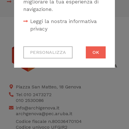
Accordo di collaborazione CNAPPC-UNI
migliorare la tua esperienza di
navigazione.
Leggi la nostra informativa
privacy
Cookie tecnici
PERSONALIZZA
OK
Necessari per
permetterti di fruire
correttamente del
sito
Piazza San Matteo, 18 Genova
Cookie di profilazione
Tel 010 2473272
Ci permettono di
010 2530086
raccogliere dati
info@archigenova.it
archgenova@pec.aruba.it
statistici su di te per
Codice fiscale n.80036470104
migliorare il servizio
Codice univoco UFGIR2