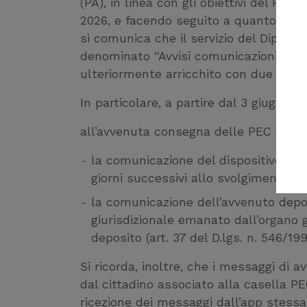
(PA), in linea con gli obiettivi del Pia
2026, e facendo seguito a quanto anti
si comunica che il servizio del Diparti
denominato “Avvisi comunicazioni delle 
ulteriormente arricchito con due nuov
In particolare, a partire dal 3 giugno 2
all’avvenuta consegna delle PEC conte
la comunicazione del dispositivo deli
giorni successivi allo svolgimento del
la comunicazione dell’avvenuto depo
giurisdizionale emanato dall’organo g
deposito (art. 37 del D.lgs. n. 546/199
Si ricorda, inoltre, che i messaggi di 
dal cittadino associato alla casella PE
ricezione dei messaggi dall’app stessa