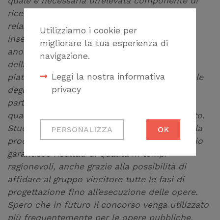
quale è necessaria un’elevata componente di
ricerca e innovazione progettuale, anche in
relazione al contesto urbano in cui si va a
Utilizziamo i cookie per
insediare. Il concorso si svolgerà in forma
migliorare la tua esperienza di
anonima, sarà aperto a tutti i professionisti
navigazione.
della comunità europea e utilizzerà la
Leggi la nostra informativa
piattaforma certificata del Consiglio Nazionale
privacy
degli Architetti PPC per favorire una
partecipazione più ampia. Una commissione
qualificata sceglierà il progetto più equilibrato.
Cookie tecnici
Studi recenti confermano che il concorso è la
PERSONALIZZA
OK
Necessari per
procedura del Codice dei Contratti che meglio
permetterti di fruire
garantisce risultati di qualità in tempi
correttamente del
ragionevoli, anche grazie alla possibilità di
sito
affidare al gruppo vincitore tutte le fasi di
progettazione fino all’esecuzione delle opere.
Cookie di profilazione
Spero che in futuro il concorso venga utilizzato
Ci permettono di
più frequentemente per le opere pubbliche,