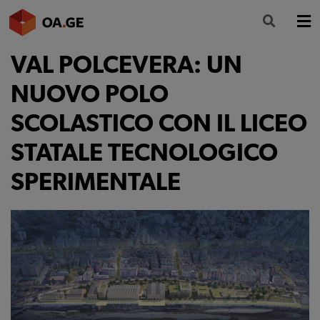
VAL POLCEVERA: UN
L’ORDINE
NUOVO POLO
AMMINISTRAZIONE TRASPARENTE
SCOLASTICO CON IL LICEO
ALBO
STATALE TECNOLOGICO
SEGRETERIA
SPERIMENTALE
SERVIZI
FORMAZIONE
NEWS