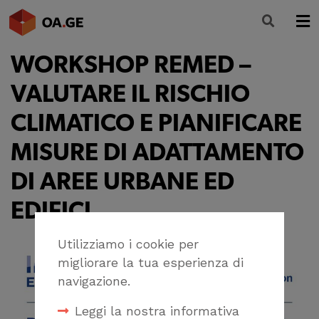
WORKSHOP REMED –
L’ORDINE
VALUTARE IL RISCHIO
AMMINISTRAZIONE TRASPARENTE
CLIMATICO E PIANIFICARE
ALBO
MISURE DI ADATTAMENTO
SEGRETERIA
DI AREE URBANE ED
SERVIZI
EDIFICI
FORMAZIONE
Utilizziamo i cookie per
NEWS
migliorare la tua esperienza di
navigazione.
Leggi la nostra informativa