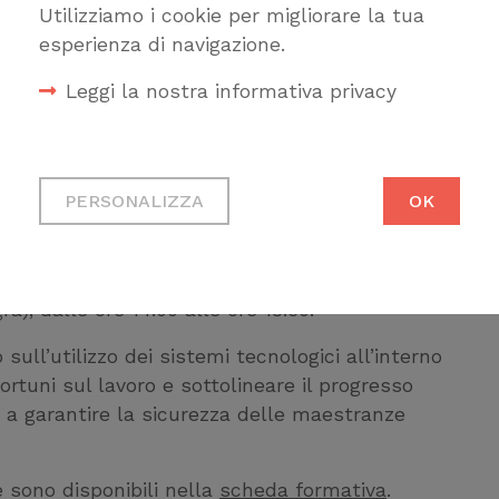
Utilizziamo i cookie per migliorare la tua
esperienza di navigazione.
Leggi la nostra informativa privacy
tti organizza l’
11 aprile
2024
la “
XIV
Cookie tecnici
ei Cantieri
” con il convegno
La gestione della
Necessari per permetterti di
PERSONALIZZA
OK
adeguamento energetico
. L’evento è patrocinato
fruire correttamente del sito
Cookie di profilazione
o il Teatro Stradanuova, Palazzo Rosso in via
Ci permettono di raccogliere
a), dalle ore 14.00 alle ore 18.30.
dati statistici su di te per
sull’utilizzo dei sistemi tecnologici all’interno
migliorare il servizio
nfortuni sul lavoro e sottolineare il progresso
 a garantire la sicurezza delle maestranze
e sono disponibili nella
scheda formativa
.