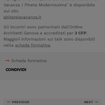
sito
Vacanza / Pineta Modernissima” è disponibile
Cookie di profilazione
sul sito
abitarelavacanza.it
Ci permettono di
raccogliere dati
Gli incontri sono patrocinati dall’Ordine
statistici su di te per
Architetti Genova e accreditati per
3 CFP
.
migliorare il servizio
Maggiori informazioni sui talk sono disponibili
nella
scheda formativa
.
Scheda formativa
CONDIVIDI
PREVIOUS
NEXT