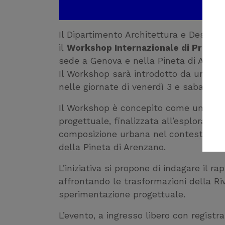
Il Dipartimento Architettura e Design 
il
Workshop Internazionale di Proget
sede a Genova e nella Pineta di Arenz
Il Workshop sarà introdotto da un
Con
nelle giornate di venerdì 3 e sabato 4 l
Il Workshop è concepito come un’esper
progettuale, finalizzata all’esplorazion
composizione urbana nel contesto costie
della Pineta di Arenzano.
L’iniziativa si propone di indagare il r
affrontando le trasformazioni della Ri
sperimentazione progettuale.
L’evento, a ingresso libero con registr