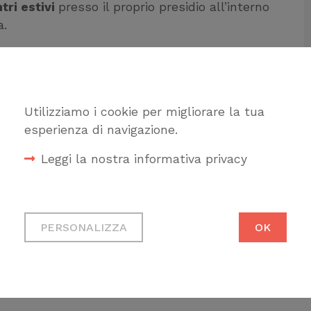
tri estivi
presso il proprio presidio all’interno
a.
tori di Legambiente, saranno attivi
dal 29
rivolti a bambini da 6 a 11 anni, all’aria aperta,
ntali, nel rispetto delle norme per il
Utilizziamo i cookie per migliorare la tua
r tornare a giocare e divertirsi con i coetanei
esperienza di navigazione.
Leggi la nostra informativa privacy
ambe le settimane, nei gruppi organizzati per
ati possono visitare la pagina dedicata sul sito
orm di iscrizione.
Cookie tecnici
Necessari per permetterti di
PERSONALIZZA
OK
fruire correttamente del sito
Cookie di profilazione
Ci permettono di raccogliere