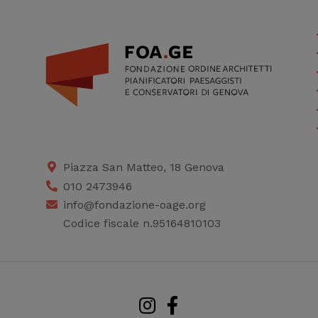
dati statistici su di te per
migliorare il servizio
Piazza San Matteo, 18 Genova
010 2473946
info@fondazione-oage.org
Codice fiscale n.95164810103