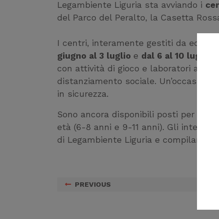
Legambiente Liguria sta avviando i
cen
del Parco del Peralto, la Casetta Ross
I centri, interamente gestiti da educa
giugno al 3 luglio
e
dal 6 al 10 luglio
e 
con attività di gioco e laboratori ambie
distanziamento sociale. Un’occasione pe
in sicurezza.
Sono ancora disponibili posti per entr
età (6-8 anni e 9-11 anni). Gli interess
di Legambiente Liguria e compilare il f
PREVIOUS