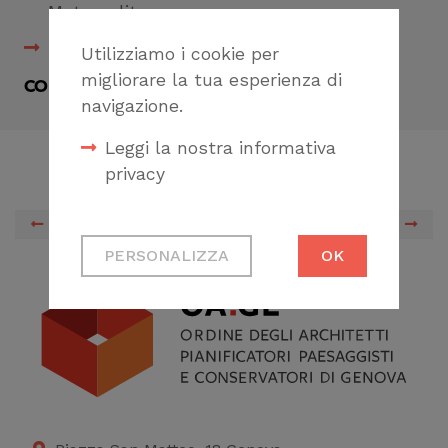
Metropolitana
Protocollo firmato
Utilizziamo i cookie per
migliorare la tua esperienza di
CONDIVIDI
navigazione.
Leggi la nostra informativa
privacy
PREVIOUS
NEXT
Cookie tecnici
PERSONALIZZA
OK
Necessari per
permetterti di fruire
correttamente del
sito
Cookie di profilazione
Ci permettono di
raccogliere dati