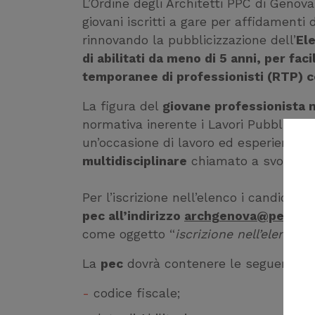
L’Ordine degli Architetti PPC di Genov
giovani iscritti a gare per affidamenti 
rinnovando la pubblicizzazione dell’
Ele
di abilitati da meno di 5 anni, per fac
temporanee di professionisti (RTP) c
La figura del
giovane professionista 
normativa inerente i Lavori Pubblici, 
un’occasione di lavoro ed esperienza
multidisciplinare
chiamato a svolgere s
Per l’iscrizione nell’elenco i candidat
pec all’indirizzo
archgenova@pec.arub
come oggetto “
iscrizione nell’elenco 
La
pec
dovrà contenere le seguenti ind
codice fiscale;