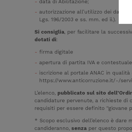
data di Abilitazione;
autorizzazione all’utilizzo dei dati (a
Lgs. 196/2003 e ss. mm. ed ii.).
Si consiglia
, per facilitare la success
dotati di
:
firma digitale
apertura di partita IVA e contestual
iscrizione al portale ANAC in qualit
https://www.anticorruzione.it/-/serv
L’elenco,
pubblicato sul sito dell’Ordi
candidature pervenute, a richieste di 
requisiti per essere definito “giovane 
* Scopo esclusivo dell’elenco è dare m
candideranno,
senza
per questo propor