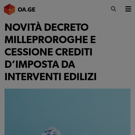
NOVITÀ DECRETO
L’ORDINE
MILLEPROROGHE E
AMMINISTRAZIONE TRASPARENTE
CESSIONE CREDITI
ALBO
D’IMPOSTA DA
SEGRETERIA
INTERVENTI EDILIZI
SERVIZI
FORMAZIONE
NEWS