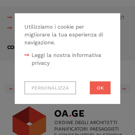
Novità Decreto Milleproroghe DL 30.12.2021
Utilizziamo i cookie per
Novità cessione dei crediti da interventi
migliorare la tua esperienza di
edilizi
navigazione.
CONDIVIDI
Leggi la nostra informativa
privacy
Cookie tecnici
PERSONALIZZA
OK
PREVIOUS
NEXT
Necessari per
permetterti di fruire
correttamente del
sito
Cookie di profilazione