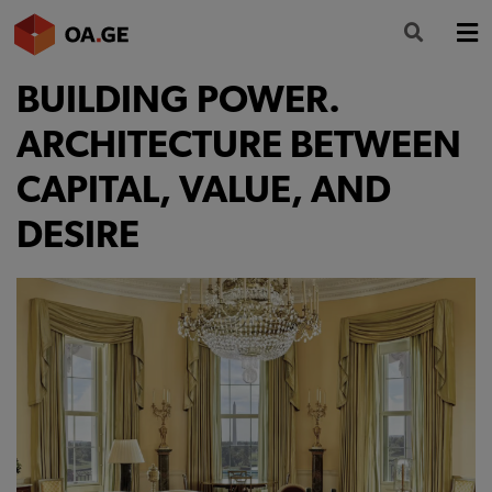
BUILDING POWER.
L’ORDINE
ARCHITECTURE BETWEEN
AMMINISTRAZIONE TRASPARENTE
CAPITAL, VALUE, AND
ALBO
DESIRE
SEGRETERIA
SERVIZI
FORMAZIONE
NEWS