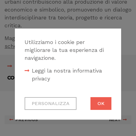
urbani contribuiscono alla produzione di valore
economico e simbolico, promuovendo un dialogo
interdisciplinare tra teoria, progetto e ricerca
critica.
Maggiori informazioni sono disponibili nella
Utilizziamo i cookie per
scheda formativa
.
migliorare la tua esperienza di
navigazione.
Scheda formativa
Leggi la nostra informativa
privacy
CONDIVIDI
Cookie tecnici
PERSONALIZZA
OK
Necessari per
permetterti di fruire
PREVIOUS
NEXT
correttamente del
sito