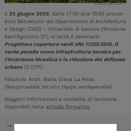
Il
25 giugno 2026
, dalle 17:00 alle 19:00 presso
Aula Benvenuto del Dipartimento di Architettura
e Design (DAD) – Università di Genova (Stradone
Sant’Agostino 37), si terrà il seminario
Progettare coperture verdi UNI 11235:2015. Il
verde pensile come infrastruttura tecnica per
l’invarianza idraulica e la riduzione del deflusso
urbano
(2 CFP).
Relatore: Arch. Maria Elena La Rosa
(Responsabile tecnico Harpo verdepensile).
Maggiori informazioni e modalità di iscrizione
disponibili nella
scheda formativa
.
Scheda formativa