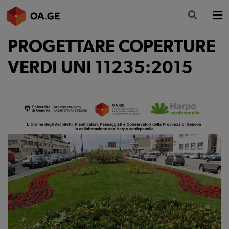
PROGETTARE COPERTURE
L’ORDINE
VERDI UNI 11235:2015
AMMINISTRAZIONE TRASPARENTE
ALBO
SEGRETERIA
SERVIZI
FORMAZIONE
NEWS