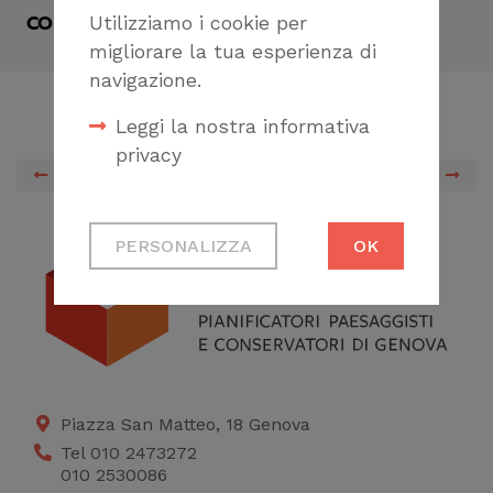
Utilizziamo i cookie per
CONDIVIDI
migliorare la tua esperienza di
navigazione.
Leggi la nostra informativa
privacy
PREVIOUS
NEXT
Cookie tecnici
PERSONALIZZA
OK
Necessari per
permetterti di fruire
correttamente del
sito
Cookie di profilazione
Piazza San Matteo, 18 Genova
Ci permettono di
Tel 010 2473272
raccogliere dati
010 2530086
statistici su di te per