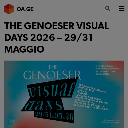
THE GENOESER VISUAL
L’ORDINE
DAYS 2026 – 29/31
AMMINISTRAZIONE TRASPARENTE
MAGGIO
ALBO
SEGRETERIA
SERVIZI
FORMAZIONE
NEWS