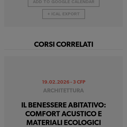
correttamente del
ADD TO GOOGLE CALENDAR
sito
+ ICAL EXPORT
Cookie di profilazione
Ci permettono di
raccogliere dati
CORSI CORRELATI
statistici su di te per
migliorare il servizio
19.02.2026 - 3 CFP
ARCHITETTURA
IL BENESSERE ABITATIVO:
COMFORT ACUSTICO E
MATERIALI ECOLOGICI