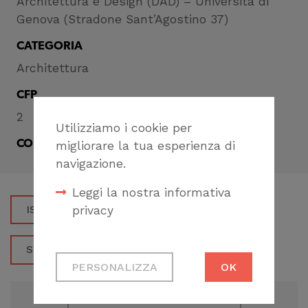
Architettura e Design (DAD) – Università di
Genova (Stradone Sant’Agostino 37)
CATEGORIA
Architettura
CFP
2
Utilizziamo i cookie per
CONDIVIDI
migliorare la tua esperienza di
navigazione.
Leggi la nostra informativa
ISCRIVITI
privacy
SCARICA LA LOCANDINA
Cookie tecnici
PERSONALIZZA
OK
Necessari per
permetterti di fruire