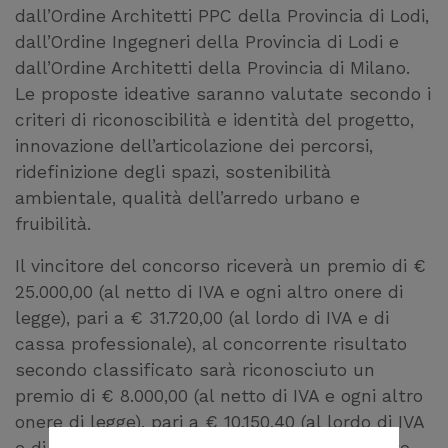
dall’Ordine Architetti PPC della Provincia di Lodi,
dall’Ordine Ingegneri della Provincia di Lodi e
dall’Ordine Architetti della Provincia di Milano.
Le proposte ideative saranno valutate secondo i
criteri di riconoscibilità e identità del progetto,
innovazione dell’articolazione dei percorsi,
ridefinizione degli spazi, sostenibilità
ambientale, qualità dell’arredo urbano e
fruibilità.
Il vincitore del concorso riceverà un premio di €
25.000,00 (al netto di IVA e ogni altro onere di
legge), pari a € 31.720,00 (al lordo di IVA e di
cassa professionale), al concorrente risultato
secondo classificato sarà riconosciuto un
premio di € 8.000,00 (al netto di IVA e ogni altro
onere di legge), pari a € 10.150,40 (al lordo di IVA