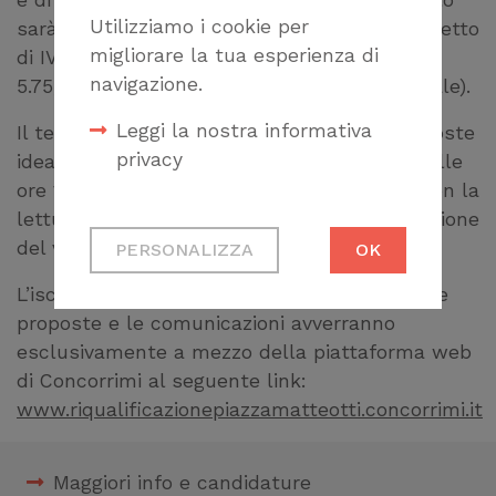
e di cassa professionale), al terzo classificato
Utilizziamo i cookie per
sarà assegnato un premio di € 4.000,00 (al netto
migliorare la tua esperienza di
di IVA e ogni altro onere di legge), pari a €
navigazione.
5.75,20 (al lordo di IVA e di cassa professionale).
Leggi la nostra informativa
Il termine ultimo per la ricezione delle proposte
privacy
ideative è fissato per il giorno
28/09/2023
alle
ore 14:00. Entro il
10/11/2023
si procederà con la
lettura della graduatoria e con la proclamazione
Cookie tecnici
del vincitore.
PERSONALIZZA
OK
Necessari per
permetterti di fruire
L’iscrizione al Concorso, la trasmissione delle
correttamente del
proposte e le comunicazioni avverranno
sito
esclusivamente a mezzo della piattaforma web
di Concorrimi al seguente link:
Cookie di profilazione
www.riqualificazionepiazzamatteotti.concorrimi.it
Ci permettono di
raccogliere dati
Maggiori info e candidature
statistici su di te per