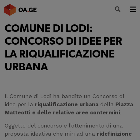
COMUNE DI LODI:
L’ORDINE
CONCORSO DI IDEE PER
AMMINISTRAZIONE TRASPARENTE
LA RIQUALIFICAZIONE
ALBO
URBANA
SEGRETERIA
SERVIZI
Il Comune di Lodi ha bandito un Concorso di
FORMAZIONE
idee per la
riqualificazione urbana
della
Piazza
NEWS
Matteotti e delle relative aree contermini
.
Oggetto del concorso è l’ottenimento di una
proposta ideativa che miri ad una
ridefinizione