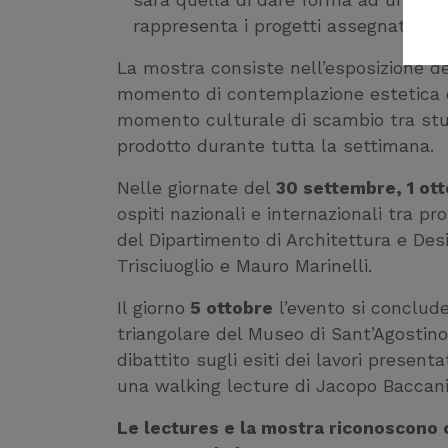
sarà quella di dare forma ad un mo
rappresenta i progetti assegnati e pr
La mostra consiste nell’esposizione d
momento di contemplazione estetica 
momento culturale di scambio tra stude
prodotto durante tutta la settimana.
Nelle giornate del
30 settembre, 1 ott
ospiti nazionali e internazionali tra pr
del Dipartimento di Architettura e Desi
Trisciuoglio e Mauro Marinelli.
Il giorno
5 ottobre
l’evento si conclude
triangolare del Museo di Sant’Agostino
dibattito sugli esiti dei lavori present
una walking lecture di Jacopo Baccani a
Le lectures e la mostra riconoscono c