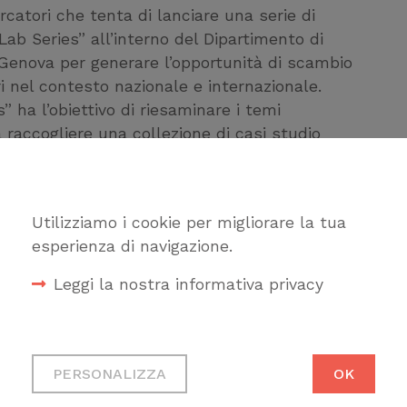
rcatori che tenta di lanciare una serie di
 Lab Series” all’interno del Dipartimento di
i Genova per generare l’opportunità di scambio
i nel contesto nazionale e internazionale.
 ha l’obiettivo di riesaminare i temi
 a raccogliere una collezione di casi studio
Utilizziamo i cookie per migliorare la tua
, vedrà i ricercatori come attori principali,
esperienza di navigazione.
ismo, provando a concentrarsi sulla
Per fare ciò, suggeriamo a chi si candiderà di
Leggi la nostra informativa privacy
Reyner Banham nel suo lavoro
The New
Cookie tecnici
nti in un workshop per progettare e costruire
Necessari per permetterti di
PERSONALIZZA
OK
gi prodotti durante l’atto primo. La sfida
fruire correttamente del sito