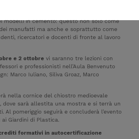
dello che simbolicamente e astrattamente
Cookie di profilazione
ospettive teoretiche degli autori dei papers.
Ci permettono di raccogliere
ei modelli in cemento: questo non solo come
dati statistici su di te per
dei manufatti ma anche e soprattutto come
migliorare il servizio
nti, ricercatori e docenti di fronte al lavoro
obre e 2 ottobre
vi saranno tre lezioni con
ofessori e professionisti nell’Aula Benvenuto
gn: Marco Iuliano, Siliva Groaz, Marco
rà nella cornice del chiostro medioevale
, dove sarà allestita una mostra e si terrà un
ati. Al pomeriggio seguirà e concluderà l’evento
i Giardini di Plastica.
rediti formativi in autocertificazione