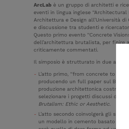
ArcLab
è un gruppo di architetti e rice
eventi in lingua inglese “Architectural
Architettura e Design all’Università d
e discussione tra studenti e ricercator
Questo primo evento “Concrete Visions”
dell’architettura brutalista, per finire
criticamente commentati.
Il simposio è strutturato in due atti:
L’atto primo, “from concrete to paper”
producendo un full paper sul Brutal
produzione architettonica costruita. 
selezionare i progetti discussi da 
Brutalism: Ethic or Aesthetic
.
L’atto secondo coinvolgerà gli stude
un modello in cemento basato sui sag