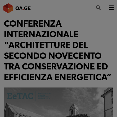
CONFERENZA
L’ORDINE
INTERNAZIONALE
AMMINISTRAZIONE TRASPARENTE
“ARCHITETTURE DEL
ALBO
SECONDO NOVECENTO
SEGRETERIA
TRA CONSERVAZIONE ED
SERVIZI
EFFICIENZA ENERGETICA”
FORMAZIONE
NEWS