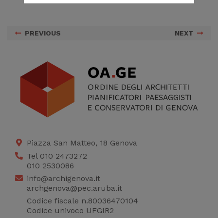
correttamente del
sito
PREVIOUS
NEXT
Cookie di profilazione
Ci permettono di
raccogliere dati
statistici su di te per
migliorare il servizio
Piazza San Matteo, 18 Genova
Tel 010 2473272
010 2530086
info@archigenova.it
archgenova@pec.aruba.it
Codice fiscale n.80036470104
Codice univoco UFGIR2