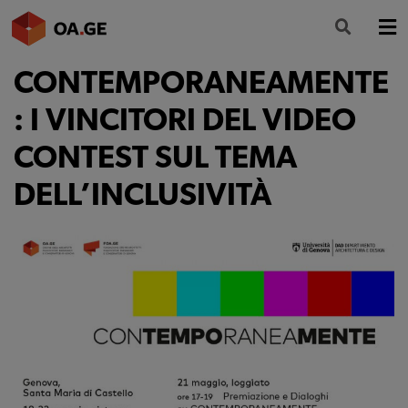
CONTEMPORANEAMENTE
L’ORDINE
: I VINCITORI DEL VIDEO
AMMINISTRAZIONE TRASPARENTE
CONTEST SUL TEMA
ALBO
DELL’INCLUSIVITÀ
SEGRETERIA
SERVIZI
FORMAZIONE
NEWS