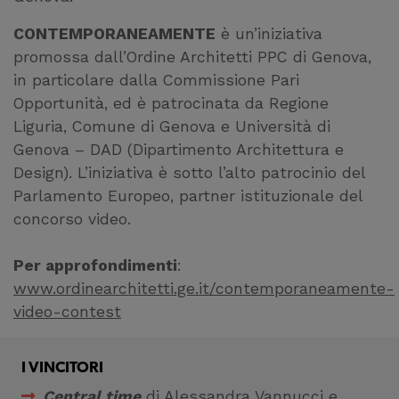
Cookie di profilazione
CONTEMPORANEAMENTE
è un’iniziativa
Ci permettono di
promossa dall’Ordine Architetti PPC di Genova,
raccogliere dati
in particolare dalla Commissione Pari
statistici su di te per
Opportunità, ed è patrocinata da Regione
migliorare il servizio
Liguria, Comune di Genova e Università di
Genova – DAD (Dipartimento Architettura e
Design). L’iniziativa è sotto l’alto patrocinio del
Parlamento Europeo, partner istituzionale del
concorso video.
Per approfondimenti
:
www.ordinearchitetti.ge.it/contemporaneamente-
video-contest
I VINCITORI
Central time
di Alessandra Vannucci e