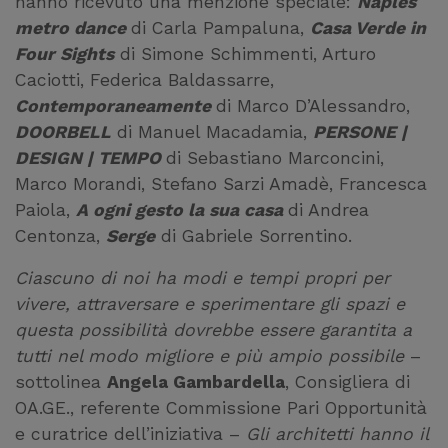
hanno ricevuto una menzione speciale:
Naples
metro dance
di Carla Pampaluna,
Casa Verde in
Four Sights
di Simone Schimmenti, Arturo
Caciotti, Federica Baldassarre,
Contemporaneamente
di Marco D’Alessandro,
DOORBELL
di Manuel Macadamia,
PERSONE |
DESIGN | TEMPO
di Sebastiano Marconcini,
Marco Morandi, Stefano Sarzi Amadè, Francesca
Paiola,
A ogni gesto la sua casa
di Andrea
Centonza,
Serge
di Gabriele Sorrentino.
Ciascuno di noi ha modi e tempi propri per
vivere, attraversare e sperimentare gli spazi e
questa possibilità dovrebbe essere garantita a
tutti nel modo migliore e più ampio possibile
–
sottolinea
Angela Gambardella
, Consigliera di
OA.GE., referente Commissione Pari Opportunità
e curatrice dell’iniziativa –
Gli architetti hanno il