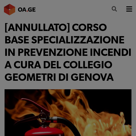
[ANNULLATO] CORSO
L’ORDINE
BASE SPECIALIZZAZIONE
AMMINISTRAZIONE TRASPARENTE
IN PREVENZIONE INCENDI
ALBO
A CURA DEL COLLEGIO
SEGRETERIA
GEOMETRI DI GENOVA
SERVIZI
FORMAZIONE
NEWS