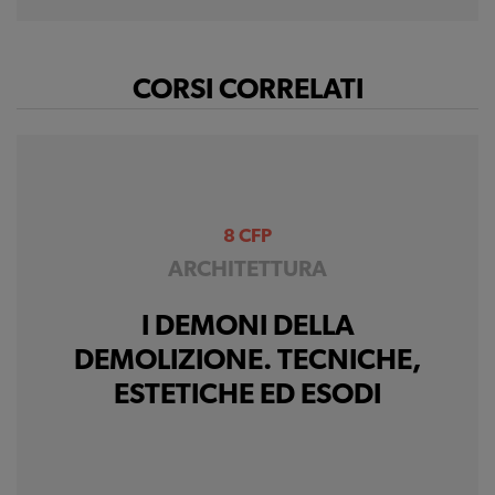
Cookie di profilazione
Ci permettono di
CORSI CORRELATI
raccogliere dati
statistici su di te per
migliorare il servizio
8 CFP
ARCHITETTURA
I DEMONI DELLA
DEMOLIZIONE. TECNICHE,
ESTETICHE ED ESODI