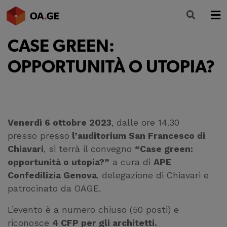
CASE GREEN:
L’ORDINE
OPPORTUNITÀ O UTOPIA?
AMMINISTRAZIONE TRASPARENTE
ALBO
SEGRETERIA
Venerdì 6 ottobre 2023
, dalle ore 14.30
SERVIZI
presso presso
l’auditorium San Francesco di
Chiavari
, si terrà il convegno
“Case green:
FORMAZIONE
opportunità o utopia?”
a cura di
APE
Confedilizia Genova
, delegazione di Chiavari e
NEWS
patrocinato da OAGE.
L’evento è a numero chiuso (50 posti) e
riconosce
4 CFP per gli architetti.