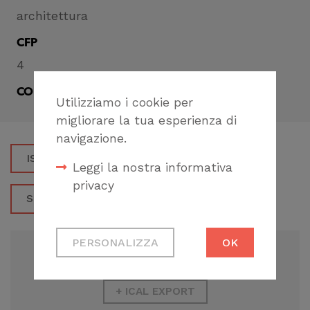
architettura
CFP
4
CONDIVIDI
Utilizziamo i cookie per
migliorare la tua esperienza di
navigazione.
ISCRIVITI
Leggi la nostra informativa
privacy
SCARICA LA LOCANDINA
Cookie tecnici
PERSONALIZZA
OK
Necessari per
ADD TO GOOGLE CALENDAR
permetterti di fruire
correttamente del
+ ICAL EXPORT
sito