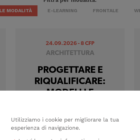
Filtra per modalità:
LE MODALITÀ
E-LEARNING
FRONTALE
W
24.09.2026 - 8 CFP
ARCHITETTURA
PROGETTARE E
RIQUALIFICARE:
MODELLI E
STRATEGIE
CONTEMPORANEI
Utilizziamo i cookie per migliorare la tua
esperienza di navigazione.