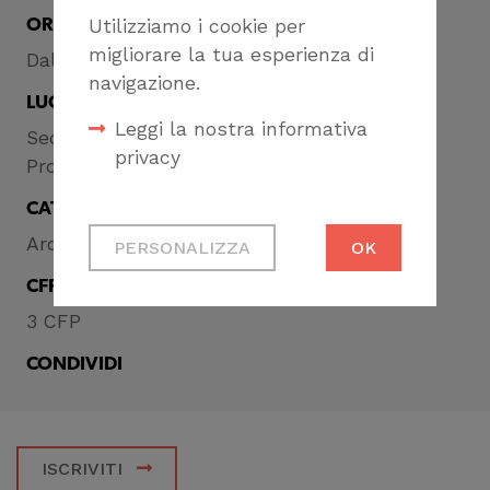
Utilizziamo i cookie per
ORA
migliorare la tua esperienza di
Dalle 15 alle 18
navigazione.
LUOGO
Leggi la nostra informativa
Sede dell’Ordine degli Ingegneri della
privacy
Provincia di Genova (P.za della Vittoria, 1)
CATEGORIA
Cookie tecnici
Architettura
PERSONALIZZA
OK
Necessari per
permetterti di fruire
CFP
correttamente del
3 CFP
sito
CONDIVIDI
Cookie di profilazione
Ci permettono di
raccogliere dati
ISCRIVITI
statistici su di te per