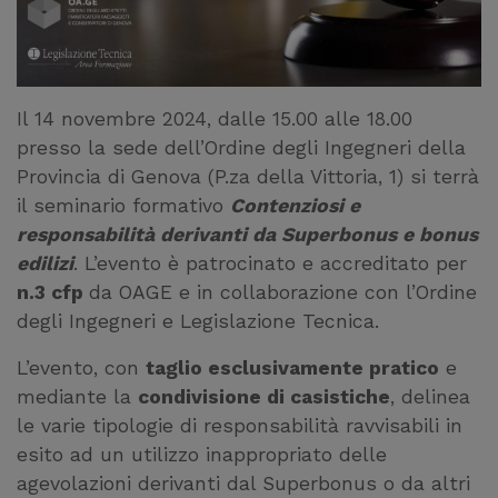
Il 14 novembre 2024, dalle 15.00 alle 18.00
presso la sede dell’Ordine degli Ingegneri della
Provincia di Genova (P.za della Vittoria, 1) si terrà
il seminario formativo
Contenziosi e
responsabilità derivanti da Superbonus e bonus
edilizi
. L’evento è patrocinato e accreditato per
n.3 cfp
da OAGE e in collaborazione con l’Ordine
degli Ingegneri e Legislazione Tecnica.
L’evento, con
taglio esclusivamente pratico
e
mediante la
condivisione di casistiche
, delinea
le varie tipologie di responsabilità ravvisabili in
esito ad un utilizzo inappropriato delle
agevolazioni derivanti dal Superbonus o da altri