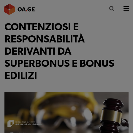
CONTENZIOSI E
L’ORDINE
RESPONSABILITÀ
AMMINISTRAZIONE TRASPARENTE
DERIVANTI DA
ALBO
SUPERBONUS E BONUS
SEGRETERIA
EDILIZI
SERVIZI
FORMAZIONE
NEWS