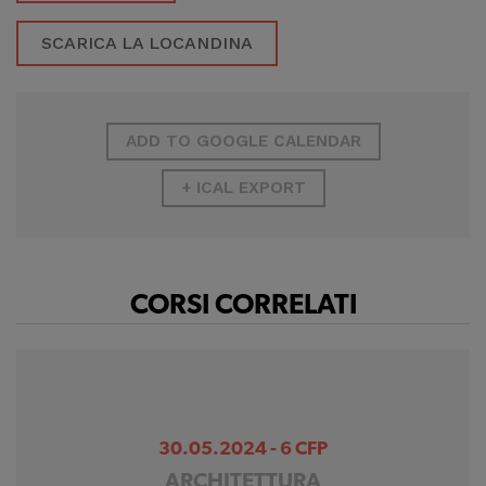
migliorare il servizio
SCARICA LA LOCANDINA
ADD TO GOOGLE CALENDAR
+ ICAL EXPORT
CORSI CORRELATI
30.05.2024 - 6 CFP
ARCHITETTURA