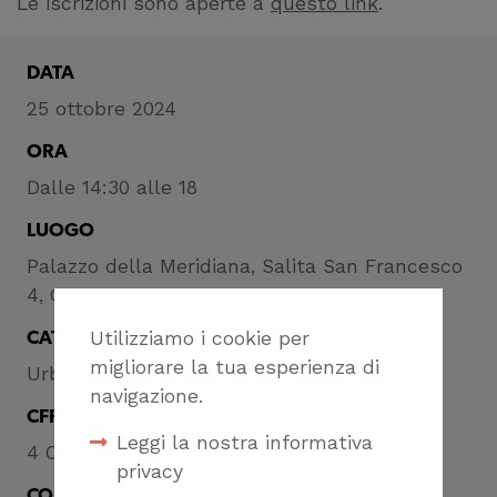
Le iscrizioni sono aperte a
questo link
.
DATA
25 ottobre 2024
ORA
Dalle 14:30 alle 18
LUOGO
Palazzo della Meridiana, Salita San Francesco
4, Genova
Utilizziamo i cookie per
CATEGORIA
migliorare la tua esperienza di
Urbanistica
navigazione.
CFP
Leggi la nostra informativa
4 CFP
privacy
CONDIVIDI