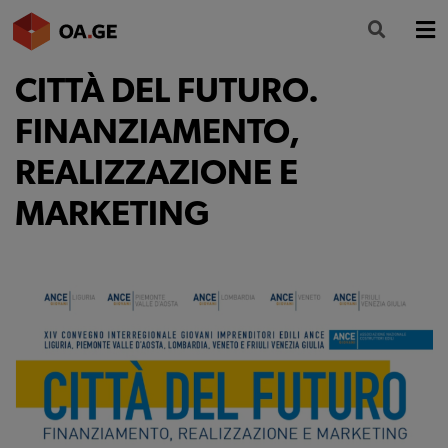
CITTÀ DEL FUTURO.
L’ORDINE
FINANZIAMENTO,
AMMINISTRAZIONE TRASPARENTE
REALIZZAZIONE E
ALBO
MARKETING
SEGRETERIA
SERVIZI
FORMAZIONE
NEWS