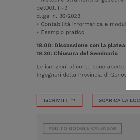
dell’All. II-9
d.lgs. n. 36/2023
• Contabilità informatica e modulisti
• Esempio pratico
18.00: Discussione con la platea
18.30: Chiusura del Seminario
Le iscrizioni al corso sono aperte sul
p
Ingegneri della Provincia di Genova e
ISCRIVITI
SCARICA LA LO
ADD TO GOOGLE CALENDAR