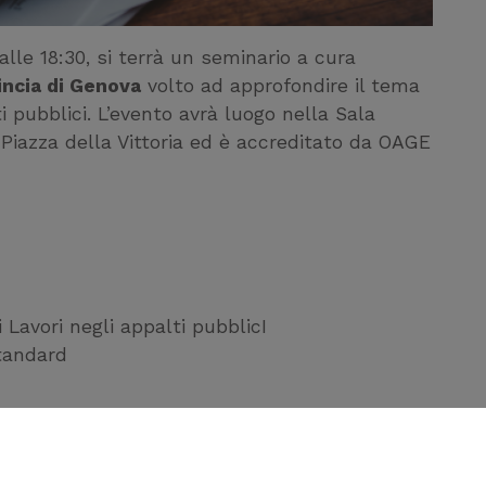
 alle 18:30, si terrà un seminario a cura
incia di Genova
volto ad approfondire il tema
ti pubblici. L’evento avrà luogo nella Sala
 Piazza della Vittoria ed è accreditato da OAGE
i Lavori negli appalti pubblicI
standard
esare Gemme, Ing. Simone Parodi
 II-14 d.lgs. n. 36/2023, art. 12
ativa digitale delle costruzioni ai sensi