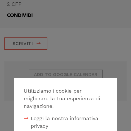
2 CFP
CONDIVIDI
ISCRIVITI
ADD TO GOOGLE CALENDAR
+ ICAL EXPORT
Utilizziamo i cookie per
migliorare la tua esperienza di
navigazione.
CORSI CORRELATI
Leggi la nostra informativa
privacy