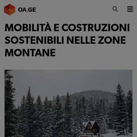
MOBILITÀ E COSTRUZIONI
L’ORDINE
SOSTENIBILI NELLE ZONE
AMMINISTRAZIONE TRASPARENTE
MONTANE
ALBO
SEGRETERIA
SERVIZI
FORMAZIONE
NEWS