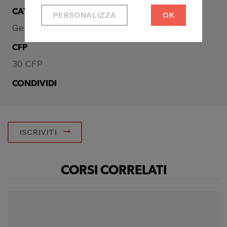
Cookie tecnici
CATEGORIA
PERSONALIZZA
OK
Necessari per
Gestione della professione
permetterti di fruire
correttamente del
CFP
sito
30 CFP
Cookie di profilazione
CONDIVIDI
Ci permettono di
raccogliere dati
statistici su di te per
ISCRIVITI
migliorare il servizio
CORSI CORRELATI