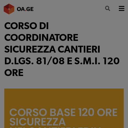
CORSO DI
L’ORDINE
COORDINATORE
AMMINISTRAZIONE TRASPARENTE
SICUREZZA CANTIERI
ALBO
D.LGS. 81/08 E S.M.I. 120
SEGRETERIA
ORE
SERVIZI
FORMAZIONE
NEWS