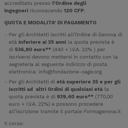
accreditato presso
l’Ordine degli
Ingegneri
riconoscendo
120 CFP
.
QUOTA E MODALITA’ DI PAGAMENTO
Per gli Architetti iscritti all’Ordine di Genova di
età
inferiore ai 35 anni
la quota prevista è
di
536,80 euro**
(440 + I.V.A. 22% ) per
iscriversi devono mettersi in contatto con la
segreteria al seguente indirizzo di posta
elettronica:
info@fondazione-oage.org
Per gli Architetti di
età superiore 35 e per gli
iscritti ad altri Ordini
di qualsiasi età
la
quota prevista è di
939,40 euro**
(770,00
euro + I.V.A. 22%) e possono procedere
all’iscrizione tramite il portale Formagenova.it
Il corso: