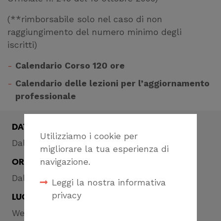
(**rimborsabile solo nel caso di non
raggiungimento del numero minimo degli
iscritti)
Calendario Corso 120 ore
Calendario delle lezioni per l’aggiornamento
professionale
DATA
Utilizziamo i cookie per
Dal 24 febbraio al 12 giugno 2025
migliorare la tua esperienza di
navigazione.
ORA
Dalle 14:30 alle 18:30
Leggi la nostra informativa
privacy
LUOGO
Webinar su
Formagenova.it