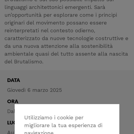
linguaggi architettonici emergenti. Sarà
un’opportunità per esplorare come i principi
originari del movimento possano essere
reinterpretati nel contesto odierno,
caratterizzato da nuove tecnologie costruttive e
da una nuova attenzione alla sostenibilità
ambientale quasi del tutto assente alla nascita
del Brutalismo.
DATA
Giovedì 6 marzo 2025
ORA
Dalle ore 17 alle ore 19
Utilizziamo i cookie per
LUOGO
migliorare la tua esperienza di
Aula Benvenuto del dAD – UniGe
navigazione.