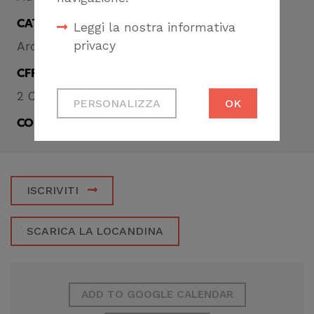
CATEGORIA
Leggi la nostra informativa
privacy
Architettura
CFP
Cookie tecnici
2 CFP
PERSONALIZZA
OK
Necessari per
CONDIVIDI
permetterti di fruire
correttamente del
sito
ISCRIVITI
Cookie di profilazione
Ci permettono di
SCARICA LA LOCANDINA
raccogliere dati
statistici su di te per
migliorare il servizio
ADD TO GOOGLE CALENDAR