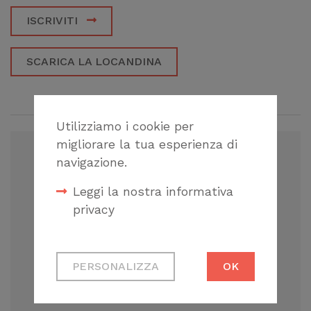
ISCRIVITI
SCARICA LA LOCANDINA
CORSI CORRELATI
Utilizziamo i cookie per
migliorare la tua esperienza di
navigazione.
Leggi la nostra informativa
27.11.2024/28.11.2024 - 8 CFP
privacy
ARCHITETTURA
Cookie tecnici
GENOVA SMART WEEK 2024
PERSONALIZZA
OK
Necessari per
– 10^ EDIZIONE
permetterti di fruire
correttamente del