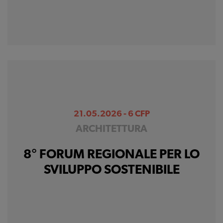
sito
Cookie di profilazione
Ci permettono di
raccogliere dati
statistici su di te per
migliorare il servizio
21.05.2026 - 6 CFP
ARCHITETTURA
8° FORUM REGIONALE PER LO
SVILUPPO SOSTENIBILE