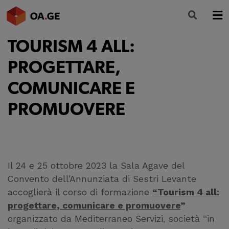
TOURISM 4 ALL:
L’ORDINE
PROGETTARE,
AMMINISTRAZIONE TRASPARENTE
COMUNICARE E
ALBO
PROMUOVERE
SEGRETERIA
SERVIZI
FORMAZIONE
Il 24 e 25 ottobre 2023 la Sala Agave del
Convento dell’Annunziata di Sestri Levante
NEWS
accoglierà il corso di formazione
“Tourism 4 all:
progettare, comunicare e promuovere
”
organizzato da Mediterraneo Servizi,
società “in