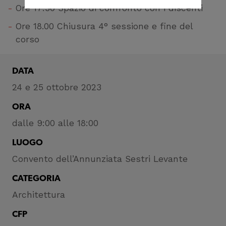
Ore 17:30 Spazio di confronto con i discenti
correttamente del
sito
Ore 18.00 Chiusura 4° sessione e fine del
corso
Cookie di profilazione
Ci permettono di
DATA
raccogliere dati
24 e 25 ottobre 2023
statistici su di te per
migliorare il servizio
ORA
dalle 9:00 alle 18:00
LUOGO
Convento dell’Annunziata Sestri Levante
CATEGORIA
Architettura
CFP