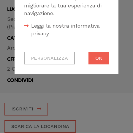
migliorare la tua esperienza di
LUOGO
navigazione.
Sede dell’Ordine degli Architetti di Genova
Leggi la nostra informativa
(Piazza San Matteo, 18, Genova)
privacy
CATEGORIA
Architetti
Cookie tecnici
PERSONALIZZA
OK
CFP
Necessari per
permetterti di fruire
2 CFP
correttamente del
CONDIVIDI
sito
Cookie di profilazione
Ci permettono di
ISCRIVITI
raccogliere dati
statistici su di te per
SCARICA LA LOCANDINA
migliorare il servizio