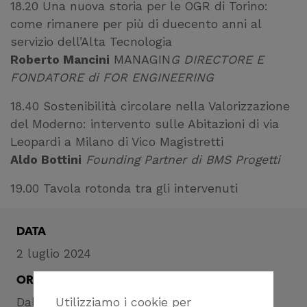
18.20 Una nuova storia per le OGR di Torino:
come rimanere per più di duecento anni al
servizio dell’Alta Tecnologia
Roberto Mancini
MANAGIN
G DIRECTORE E
FONDATORE di FOR ENGINEERING
18.40 Sostenibilità circolare nella Valorizzazione
del Moderno: intervento sulle Abitazioni di via
Leopardi a Milano di Vico Magistretti
Aldo Bottini
Founding Partner di BMS Progetti
19.00 Tavola rotonda tra gli intervenuti
DATA
2 luglio 2024
ORA
Dalle 17:30 alle 19:30
Utilizziamo i cookie per