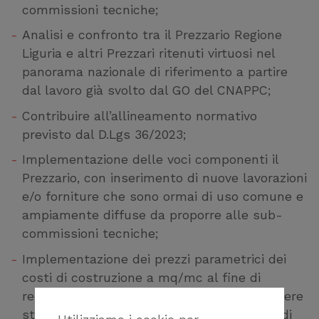
commissioni tecniche;
Analisi e confronto tra il Prezzario Regione
Liguria e altri Prezzari ritenuti virtuosi nel
panorama nazionale di riferimento a partire
dal lavoro già svolto dal GO del CNAPPC;
Contribuire all’allineamento normativo
previsto dal D.Lgs 36/2023;
Implementazione delle voci componenti il
Prezzario, con inserimento di nuove lavorazioni
e/o forniture che sono ormai di uso comune e
ampiamente diffuse da proporre alle sub-
commissioni tecniche;
Implementazione dei prezzi parametrici dei
costi di costruzione a mq/mc al fine di
redigere delle linee guida che possano essere
strumento di riferimento per la redazione di