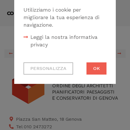
Utilizziamo i cookie per
CONDIVIDI
migliorare la tua esperienza di
navigazione.
Leggi la nostra informativa
privacy
PREVIOUS
NEXT
Cookie tecnici
PERSONALIZZA
OK
Necessari per
permetterti di fruire
correttamente del
sito
Cookie di profilazione
Ci permettono di
Piazza San Matteo, 18 Genova
raccogliere dati
Tel 010 2473272