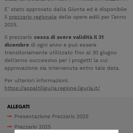
E’ stato approvato dalla Giunta ed è disponibile
il
prezzario regionale
delle opere edili per l’anno
2025.
Il prezzario
cessa di avere validità il 31
dicembre
di ogni anno e può essere
transitoriamente utilizzato fino al 30 giugno
dell’anno successivo per i progetti la cui
approvazione sia intervenuta entro tale data.
Per ulteriori informazioni:
https://appaltiliguria.regione.liguria.it/
ALLEGATI
Presentazione Prezzario 2025
Prezzario 2025