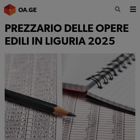
PREZZARIO DELLE OPERE
L’ORDINE
EDILI IN LIGURIA 2025
AMMINISTRAZIONE TRASPARENTE
ALBO
SEGRETERIA
SERVIZI
FORMAZIONE
NEWS