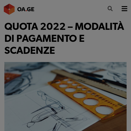
QUOTA 2022 – MODALITÀ
L’ORDINE
DI PAGAMENTO E
AMMINISTRAZIONE TRASPARENTE
SCADENZE
ALBO
SEGRETERIA
SERVIZI
FORMAZIONE
NEWS