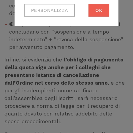
Cookie tecnici
con “archiviazione” (44.2 del codice
PERSONALIZZA
OK
Necessari per
deontologico);
permetterti di fruire
€ 40,00 + € 20,00
per procedimenti che si
correttamente del
concludano con “sospensione a tempo
sito
indeterminato” + ”revoca della sospensione”
per avvenuto pagamento.
Cookie di profilazione
Ci permettono di
Infine, si evidenzia che
l’obbligo di pagamento
raccogliere dati
della quota vige anche per i colleghi che
statistici su di te per
presentano istanza di cancellazione
migliorare il servizio
dall’Ordine nel corso dello stesso anno
, e che
per gli inadempienti, come ratificato
dall’assemblea degli iscritti, sarà necessario
procedere a norma di legge per il recupero di
quanto dovuto con relativo addebito delle
spese procedimentali.