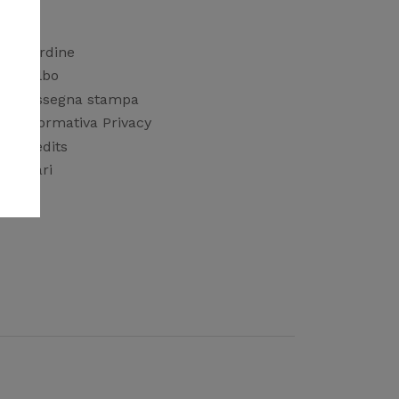
L'Ordine
L'albo
Rassegna stampa
Informativa Privacy
Credits
Orari