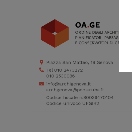
Piazza San Matteo, 18 Genova
Tel 010 2473272
010 2530086
info@archigenova.it
archgenova@pec.aruba.it
Codice fiscale n.80036470104
Codice univoco UFGIR2