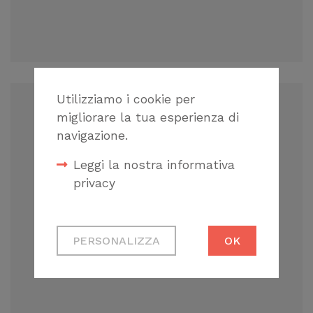
Utilizziamo i cookie per
migliorare la tua esperienza di
navigazione.
Leggi la nostra informativa
TEATRO CARLO FELICE
privacy
GENOVA
Cookie tecnici
PERSONALIZZA
OK
Necessari per
permetterti di fruire
correttamente del
sito