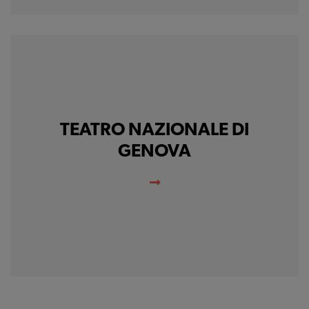
Cookie di profilazione
Ci permettono di
raccogliere dati
statistici su di te per
migliorare il servizio
TEATRO NAZIONALE DI
GENOVA