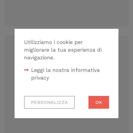
Utilizziamo i cookie per
migliorare la tua esperienza di
navigazione.
Leggi la nostra informativa
UNI – ENTE NAZIONALE
privacy
ITALIANO DI UNIFICAZIONE
Cookie tecnici
PERSONALIZZA
OK
Necessari per
permetterti di fruire
correttamente del
sito