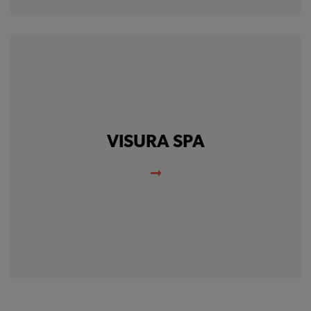
Cookie di profilazione
Ci permettono di
raccogliere dati
statistici su di te per
migliorare il servizio
VISURA SPA